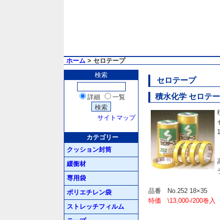
ホーム
> セロテープ
検索
セロテープ
積水化学 セロテープ
詳細
一覧
サイトマップ
カテゴリー
クッション封筒
緩衝材
専用袋
品番 No.252 18×35
ポリエチレン袋
特価 \13,000-/200巻入
ストレッチフィルム