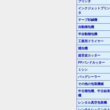
プリンタ
インクジェットプリン
タ
テープ封緘機
自動梱包機
半自動梱包機
工業用ドライヤー
捕虫機
超音波カッター
PPバンドカッター
ミシン
バッグシーラー
その他の包装機械
中古梱包機、中古結束
機
レンタル真空包装機
レンタルシュリンクト