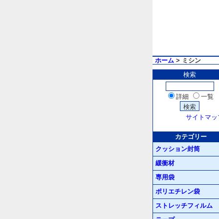
ホーム
> ミシン
検索
詳細
一覧
サイトマッ
カテゴリー
クッション封筒
緩衝材
専用袋
ポリエチレン袋
ストレッチフィルム