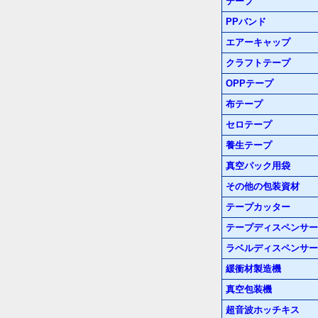
テープ
PPバンド
エアーキャップ
クラフトテープ
OPPテープ
布テープ
セロテープ
養生テープ
真空パック用袋
その他の包装資材
テープカッター
テープディスペンサー
ラベルディスペンサー
緩衝材製造機
真空包装機
超音波ホッチキス