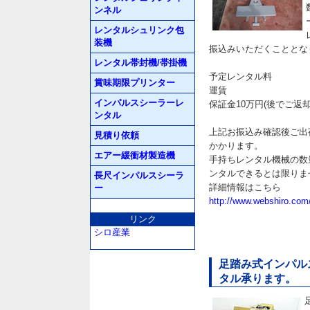
ンネル
レンタルシュリンク包
装機
振込みいただくこととな
レンタル帯封機/帯掛機
予定レンタル料
賞味期限プリンター
運賃
インパルスシーラーレ
保証金10万円(後でご返
ンタル
上記お振込み確認後ご出
見積り依頼
かかります。
エアー緩衝材製造機
手持ちレンタル機械の数
ンタルできるとは限りま
長尺インパルスシーラ
詳細情報はこちら
ー
http://www.webshiro.com
リンク
シロ産業
足踏み式インパルス
タル承ります。