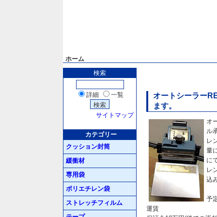
ホーム
検索
詳細
一覧
オートシーラーREF
ます。
サイトマップ
オー
ル
カテゴリー
レ
クッション封筒
量
に
緩衝材
レ
専用袋
込
ポリエチレン袋
予
ストレッチフィルム
運賃
テープ