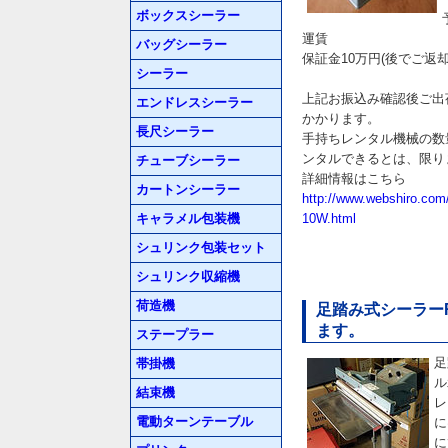
ボックスシーラー
運賃
バッグシーラー
保証金10万円(後でご返
シーラー
上記お振込み確認後ご出
エンドレスシーラー
かかります。
長尺シーラー
手持ちレンタル機械の数
ンタルできるとは、限り
チューブシーラー
詳細情報はこちら
カートンシーラー
http://www.webshiro.co
キャラメル包装機
10W.html
シュリンク包装セット
シュリンク収縮機
荷造機
足踏み式シーラーRE
ます。
ステープラー
足
帯掛機
ル
結束機
レ
電動ターンテーブル
に
に