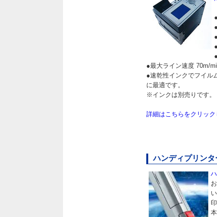
●最大ライン速度 70m/min(
●速乾性インクでフイル
に最適です。
※インクは別売りです。
詳細はこちらをクリック
ハンディプリンター／
ハ
お
い
印
本