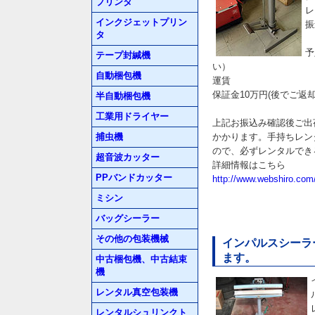
プリンタ
レ
インクジェットプリン
振
タ
予
テープ封緘機
い）
自動梱包機
運賃
保証金10万円(後でご返
半自動梱包機
工業用ドライヤー
上記お振込み確認後ご出
捕虫機
かかります。手持ちレン
ので、必ずレンタルでき
超音波カッター
詳細情報はこちら
PPバンドカッター
http://www.webshiro.com
ミシン
バッグシーラー
その他の包装機械
インパルスシーラーR
ます。
中古梱包機、中古結束
機
レンタル真空包装機
レンタルシュリンクト