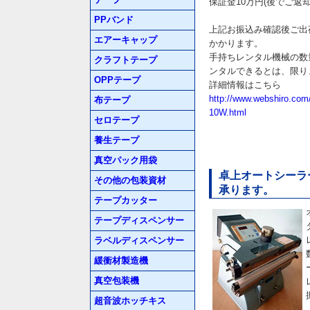
保証金10万円(後でご返
PPバンド
上記お振込み確認後ご出
エアーキャップ
かかります。
手持ちレンタル機械の数
クラフトテープ
ンタルできるとは、限り
OPPテープ
詳細情報はこちら
http://www.webshiro.co
布テープ
10W.html
セロテープ
養生テープ
真空パック用袋
卓上オートシーラーR
その他の包装資材
承ります。
テープカッター
テープディスペンサー
ラベルディスペンサー
緩衝材製造機
真空包装機
超音波ホッチキス